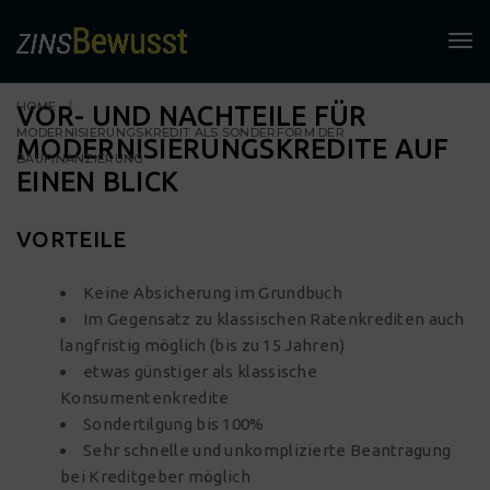
To
nav
HOME
VOR- UND NACHTEILE FÜR
MODERNISIERUNGSKREDIT ALS SONDERFORM DER
MODERNISIERUNGSKREDITE AUF
BAUFINANZIERUNG
EINEN BLICK
VORTEILE
Keine Absicherung im Grundbuch
Im Gegensatz zu klassischen Ratenkrediten auch
langfristig möglich (bis zu 15 Jahren)
etwas günstiger als klassische
Konsumentenkredite
Sondertilgung bis 100%
Sehr schnelle und unkomplizierte Beantragung
bei Kreditgeber möglich