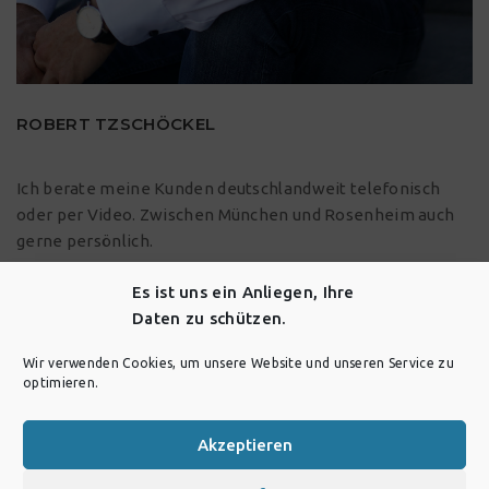
ROBERT TZSCHÖCKEL
Ich berate meine Kunden deutschlandweit telefonisch
oder per Video. Zwischen
München
und
Rosenheim
auch
gerne persönlich.
Es ist uns ein Anliegen, Ihre
Daten zu schützen.
IMPRESSUM
DATENSCHUTZ
Wir verwenden Cookies, um unsere Website und unseren Service zu
optimieren.
Akzeptieren