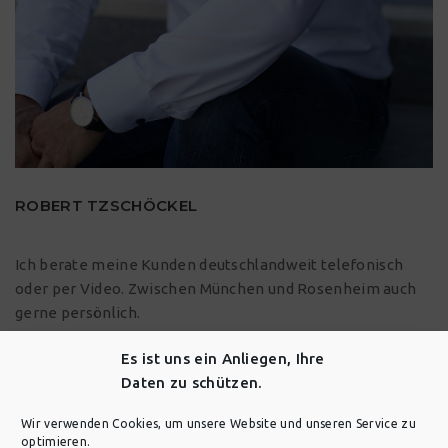
ROBERT TZSCHÖCKEL
Ich berate meine Kunden deutschlandweit telefonisch
oder per Video. Zwischen
München
und
Rosenheim
auch
gerne persönlich.
Es ist uns ein Anliegen, Ihre
Daten zu schützen.
IMPRESSUM
DATENSCHUTZ
Wir verwenden Cookies, um unsere Website und unseren Service zu
optimieren.