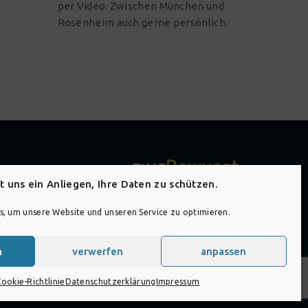
per Video. Zwischen
München
und
Rosenheim
auch gerne persönlich.
st uns ein Anliegen, Ihre Daten zu schützen.
, um unsere Website und unseren Service zu optimieren.
n
verwerfen
anpassen
Cookie-Richtlinie
Datenschutzerklärung
Impressum